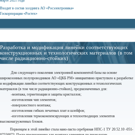
марте 2021 года
Входит в состав холдинга АО «Росэлектроника»
Госкорпорации «Ростех»
Разработка и модификация линейки соответствующих
конструкционных и технологических материалов (в том
числе радиационно-стойких)
Для следующего поколения электронной компонентой базы на основе
широкозонных полупроводников АО «ЦКБ РМ» инициативно приступило к разработке
и модификации линейки соответствующих конструкционных и технологических
материалов (в том числе радиационно-стойких), предназначенных для:
-монтажа, герметизации и защиты кристаллов;
-изготовления чип элементов;
-поверхностного монтажа;
-изготовления гибких печатных плат и шлейфов;
-изготовления термокомпенсирующих и теплоотводящих элементов
высоконагруженных блоков.
Первенцем в этой линейке стала нано-паста серебряная НПС-1 ТУ 20.52.10 -051-
07550073. Паста предназначена для монтажа элементов по технологии